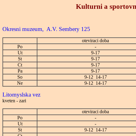
Kulturni a sportovn
Okresni muzeum, A.V. Sembery 125
oteviraci doba
Po
-
Ut
9-17
St
9-17
Ct
9-17
Pa
9-17
So
9-12 14-17
Ne
9-12 14-17
Litomyslska vez
kveten - zari
oteviraci doba
Po
-
Ut
-
St
9-12 14-17
Ct
-